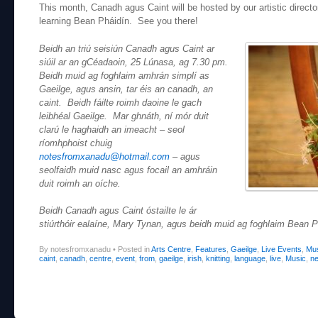
This month, Canadh agus Caint will be hosted by our artistic direct
learning Bean Pháidín. See you there!
Beidh an triú seisiún Canadh agus Caint ar
siúil ar an gCéadaoin, 25 Lúnasa, ag 7.30 pm.
Beidh muid ag foghlaim amhrán simplí as
Gaeilge, agus ansin, tar éis an canadh, an
caint. Beidh fáilte roimh daoine le gach
leibhéal Gaeilge. Mar ghnáth, ní mór duit
clarú le haghaidh an imeacht – seol
ríomhphoist chuig
notesfromxanadu@hotmail.com
– agus
seolfaidh muid nasc agus focail an amhráin
duit roimh an oíche.
Beidh Canadh agus Caint óstailte le ár
stiúrthóir ealaíne, Mary Tynan, agus beidh muid ag foghlaim Bean Ph
By notesfromxanadu
•
Posted in
Arts Centre
,
Features
,
Gaeilge
,
Live Events
,
Mu
caint
,
canadh
,
centre
,
event
,
from
,
gaeilge
,
irish
,
knitting
,
language
,
live
,
Music
,
n
Post navigation